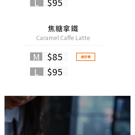
L
$95
焦糖拿鐵
Caramel Caffe Latte
M
$85
成份表
L
$95