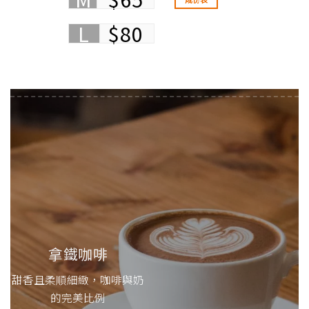
L
$80
拿鐵咖啡
甜香且柔順細緻，咖啡與奶
的完美比例