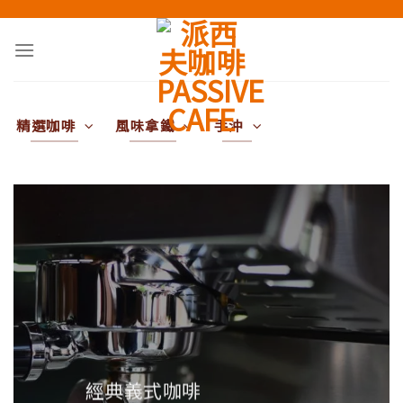
Skip
to
content
精選咖啡
風味拿鐵
手沖
經典義式咖啡