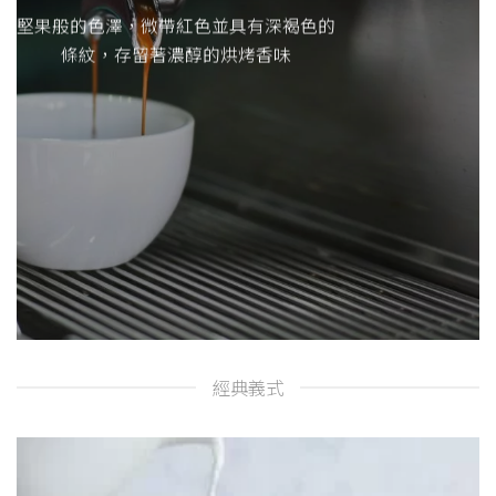
堅果般的色澤，微帶紅色並具有深褐色的
條紋，存留著濃醇的烘烤香味
經典義式