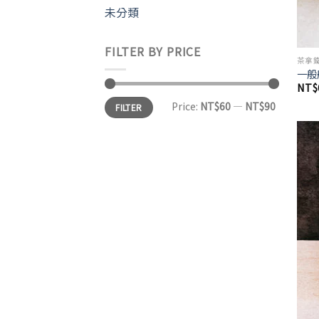
未分類
FILTER BY PRICE
茶拿
一般
NT$
Price:
NT$60
—
NT$90
FILTER