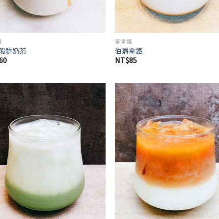
鐵
茶拿鐵
般鮮奶茶
伯爵拿鐵
60
NT$
85