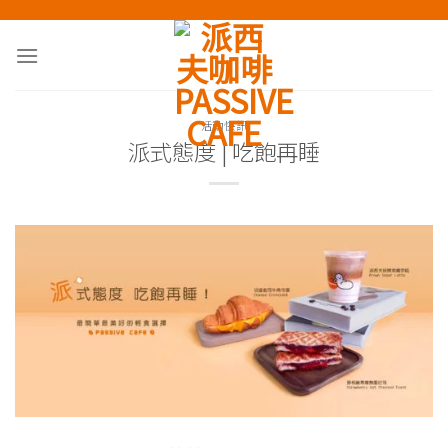
Skip
to
content
活動快訊
派式態度 | 吃飽再睡