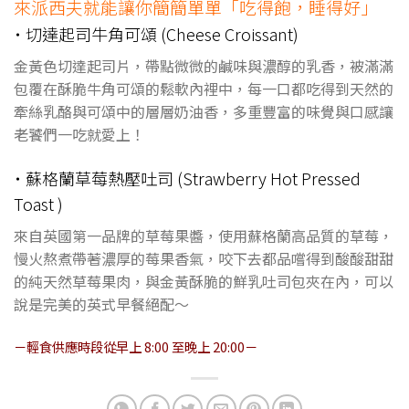
來派西夫就能讓你簡簡單單「吃得飽，睡得好」
˙ 切達起司牛角可頌 (Cheese Croissant)
金黃色切達起司片，帶點微微的鹹味與濃醇的乳香，被滿滿
包覆在酥脆牛角可頌的鬆軟內裡中，每一口都吃得到天然的
牽絲乳酪與可頌中的層層奶油香，多重豐富的味覺與口感讓
老饕們一吃就愛上！
˙ 蘇格蘭草莓熱壓吐司 (Strawberry Hot Pressed
Toast )
來自英國第一品牌的草莓果醬，使用蘇格蘭高品質的草莓，
慢火熬煮帶著濃厚的莓果香氣，咬下去都品嚐得到酸酸甜甜
的純天然草莓果肉，與金黃酥脆的鮮乳吐司包夾在內，可以
說是完美的英式早餐絕配～
－輕食供應時段從早上 8:00 至晚上 20:00－